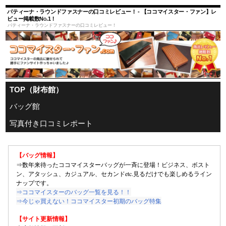
パティーナ・ラウンドファスナーの口コミレビュー！ - 【ココマイスター・ファン】レ
ビュー掲載数No.1！
パティーナ・ラウンドファスナーの口コミレビュー！
TOP（財布館）
バッグ館
写真付き口コミレポート
【バッグ情報】
⇒数年来待ったココマイスターバッグが一斉に登場！ビジネス、ボスト
ン、アタッシュ、カジュアル、セカンドetc.見るだけでも楽しめるライン
ナップです。
⇒ココマイスターのバッグ一覧を見る！！
⇒今じゃ買えない！ココマイスター初期のバッグ特集
【サイト更新情報】