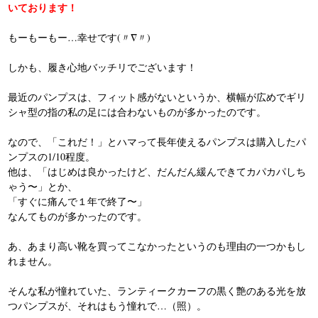
いております！
もーもーもー…幸せです(〃∇〃)
しかも、履き心地バッチリでございます！
最近のパンプスは、フィット感がないというか、横幅が広めでギリ
シャ型の指の私の足には合わないものが多かったのです。
なので、「これだ！」とハマって長年使えるパンプスは購入したパ
ンプスの1/10程度。
他は、「はじめは良かったけど、だんだん緩んできてカパカパしち
ゃう〜」とか、
「すぐに痛んで１年で終了〜」
なんてものが多かったのです。
あ、あまり高い靴を買ってこなかったというのも理由の一つかもし
れません。
そんな私が憧れていた、ランティークカーフの黒く艶のある光を放
つパンプスが、それはもう憧れで…（照）。