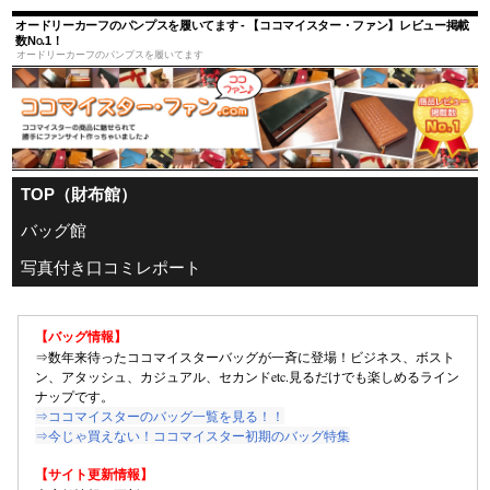
オードリーカーフのパンプスを履いてます - 【ココマイスター・ファン】レビュー掲載
数No.1！
オードリーカーフのパンプスを履いてます
TOP（財布館）
バッグ館
写真付き口コミレポート
【バッグ情報】
⇒数年来待ったココマイスターバッグが一斉に登場！ビジネス、ボスト
ン、アタッシュ、カジュアル、セカンドetc.見るだけでも楽しめるライン
ナップです。
⇒ココマイスターのバッグ一覧を見る！！
⇒今じゃ買えない！ココマイスター初期のバッグ特集
【サイト更新情報】