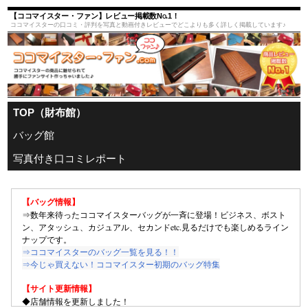
【ココマイスター・ファン】レビュー掲載数No.1！
ココマイスターの口コミ・評判を写真と動画付きレビューでどこよりも多く詳しく掲載しています♪
TOP（財布館）
バッグ館
写真付き口コミレポート
【バッグ情報】
⇒数年来待ったココマイスターバッグが一斉に登場！ビジネス、ボスト
ン、アタッシュ、カジュアル、セカンドetc.見るだけでも楽しめるライン
ナップです。
⇒ココマイスターのバッグ一覧を見る！！
⇒今じゃ買えない！ココマイスター初期のバッグ特集
【サイト更新情報】
◆店舗情報を更新しました！