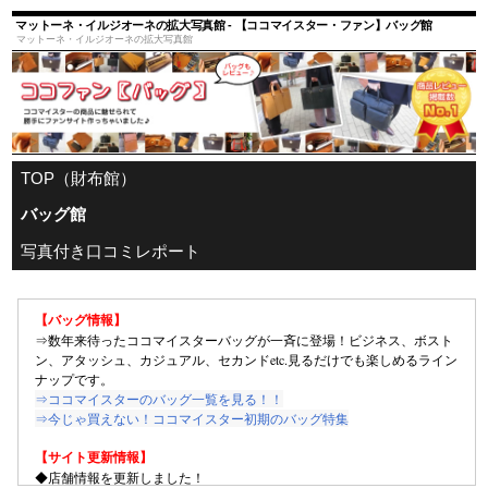
マットーネ・イルジオーネの拡大写真館 - 【ココマイスター・ファン】バッグ館
マットーネ・イルジオーネの拡大写真館
TOP（財布館）
バッグ館
写真付き口コミレポート
【バッグ情報】
⇒数年来待ったココマイスターバッグが一斉に登場！ビジネス、ボスト
ン、アタッシュ、カジュアル、セカンドetc.見るだけでも楽しめるライン
ナップです。
⇒ココマイスターのバッグ一覧を見る！！
⇒今じゃ買えない！ココマイスター初期のバッグ特集
【サイト更新情報】
◆店舗情報を更新しました！