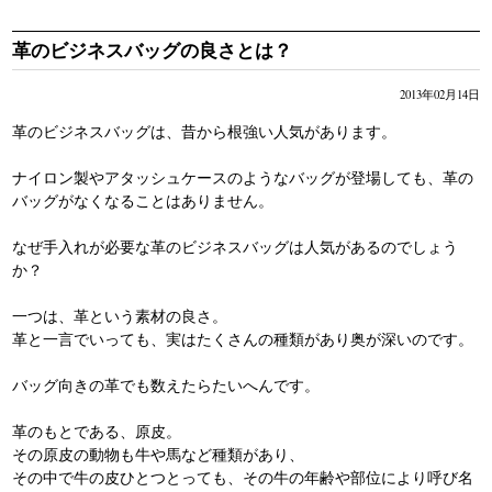
⇒ ココマイスターバッグ専門店がNew OPEN!!行ってきましたレポー
ト！
革のビジネスバッグの良さとは？
◆商品の口コミレビューを更新しました！
⇒ジョージブライドル・バイアリーウォレットの口コミレビュー
2013年02月14日
⇒マルティーニ・クラブウォレットの口コミレビュー
革のビジネスバッグは、昔から根強い人気があります。
ナイロン製やアタッシュケースのようなバッグが登場しても、革の
バッグがなくなることはありません。
なぜ手入れが必要な革のビジネスバッグは人気があるのでしょう
か？
一つは、革という素材の良さ。
革と一言でいっても、実はたくさんの種類があり奥が深いのです。
バッグ向きの革でも数えたらたいへんです。
革のもとである、原皮。
その原皮の動物も牛や馬など種類があり、
その中で牛の皮ひとつとっても、その牛の年齢や部位により呼び名