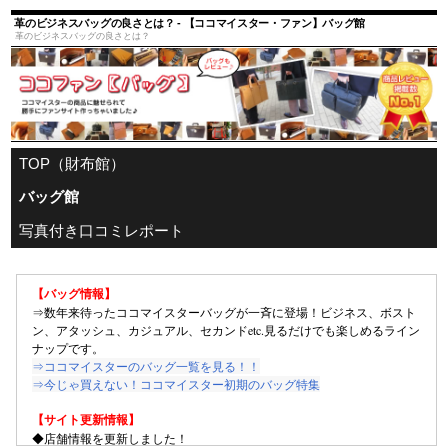
革のビジネスバッグの良さとは？ - 【ココマイスター・ファン】バッグ館
革のビジネスバッグの良さとは？
TOP（財布館）
バッグ館
写真付き口コミレポート
【バッグ情報】
⇒数年来待ったココマイスターバッグが一斉に登場！ビジネス、ボスト
ン、アタッシュ、カジュアル、セカンドetc.見るだけでも楽しめるライン
ナップです。
⇒ココマイスターのバッグ一覧を見る！！
⇒今じゃ買えない！ココマイスター初期のバッグ特集
【サイト更新情報】
◆店舗情報を更新しました！