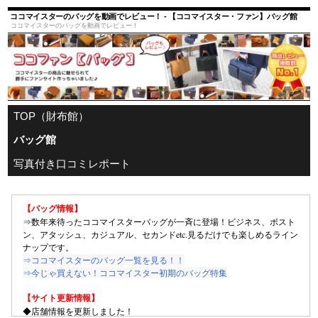
ココマイスターのバッグを動画でレビュー！ - 【ココマイスター・ファン】バッグ館
ココマイスターのバッグを動画でレビュー！
TOP（財布館）
バッグ館
写真付き口コミレポート
【バッグ情報】
⇒数年来待ったココマイスターバッグが一斉に登場！ビジネス、ボスト
ン、アタッシュ、カジュアル、セカンドetc.見るだけでも楽しめるライン
ナップです。
⇒ココマイスターのバッグ一覧を見る！！
⇒今じゃ買えない！ココマイスター初期のバッグ特集
【サイト更新情報】
◆店舗情報を更新しました！