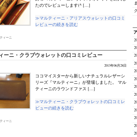
たのでレビューします(^ […]
≫マルティーニ・アリアスウォレットの口コミ
レビューの続きを読む
ティーニ
2
2
ィーニ・クラブウォレットの口コミレビュー
2
2
2013年06月28日
2
ココマイスターから新しいナチュラルレザーシ
2
リーズ『マルティーニ』が登場しました。 マル
2
ティーニのラウンドファス […]
2
≫マルティーニ・クラブウォレットの口コミレ
2
ビューの続きを読む
2
2
ティーニ
2
2