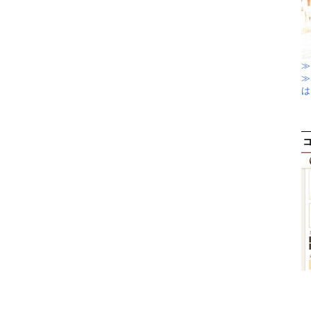
≫
≫
は