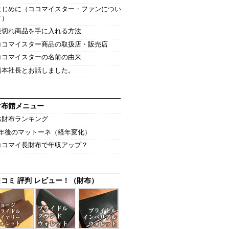
はじめに（ココマイスター・ファンについ
て）
売切れ商品を手に入れる方法
ココマイスター商品の取扱店・販売店
ココマイスターの名前の由来
橋本社長とお話しました。
財布館メニュー
お財布ランキング
1年後のマットーネ（経年変化）
ココマイ長財布で年収アップ？
口コミ 評判 レビュー！（財布）