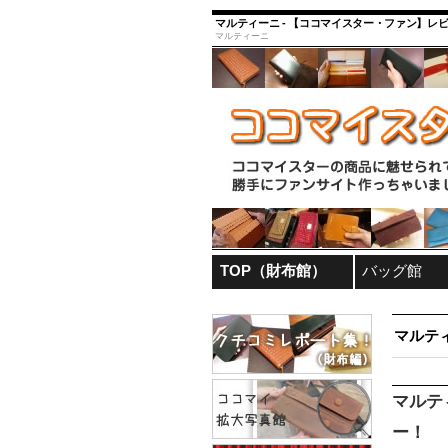
マルティーニ - 【ココマイスター・ファン】レビ
マルティーニ
TOP（財布館）
バッグ館
マルテ
マルテ
ー！