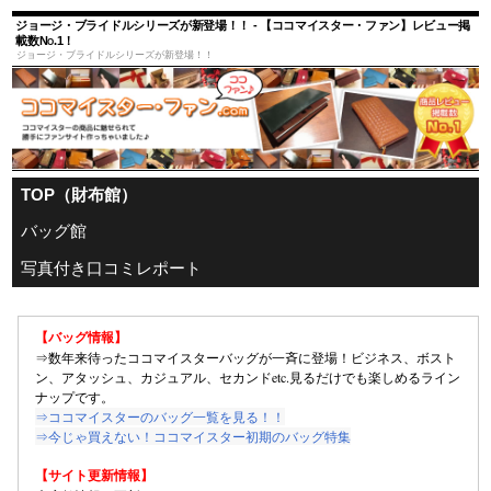
ジョージ・ブライドルシリーズが新登場！！ - 【ココマイスター・ファン】レビュー掲
載数No.1！
ジョージ・ブライドルシリーズが新登場！！
TOP（財布館）
バッグ館
写真付き口コミレポート
【バッグ情報】
⇒数年来待ったココマイスターバッグが一斉に登場！ビジネス、ボスト
ン、アタッシュ、カジュアル、セカンドetc.見るだけでも楽しめるライン
ナップです。
⇒ココマイスターのバッグ一覧を見る！！
⇒今じゃ買えない！ココマイスター初期のバッグ特集
【サイト更新情報】