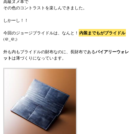
高級ヌメ革で
その色のコントラストを楽しんできました。
しかーし！！
内装までもがブライドル
今回のジョージブライドルは、なんと！
(@_@;)
バイアリーウォレ
外も内もブライドルの財布なのに、長財布である
ット
は薄づくりになっています。