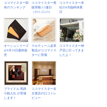
ココマイスター財
ココマイスター再
ココマイスター本
布のランキング
販情報☆3連日
社の4月臨時休業
（3/11,12,13）
日
オーシュシリーズ
マルティーニ皮革
ココマイスター神
が4月16日最終販
製品がココマイス
戸店に行ってきま
売
ターに登場
したよ！
ブライドル 馬蹄
ココマイスター名
小銭入れ が登場
古屋店の口コミレ
します！
ビュー